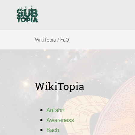
Navigation
überspringen
WikiTopia / FaQ
WikiTopia
Anfahrt
Awareness
Bach